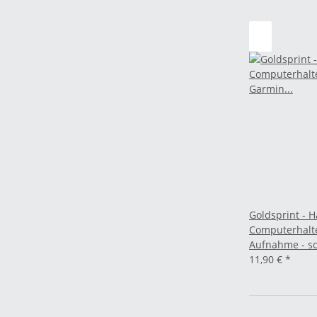
Goldsprint - 
Computerhalt
Aufnahme - s
11,90 €
*