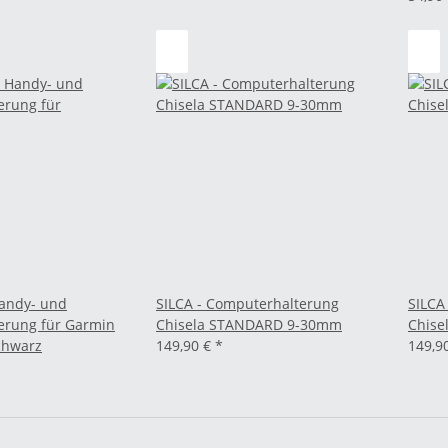
Handy- und
SILCA - Computerhalterung
SILCA
erung für Garmin
Chisela STANDARD 9-30mm
Chise
chwarz
149,90 €
*
149,9