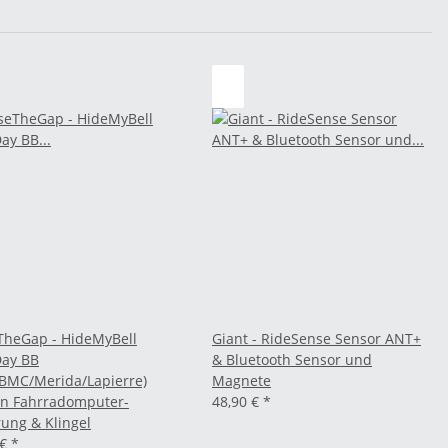
TheGap - HideMyBell
Giant - RideSense Sensor ANT+
ay BB
& Bluetooth Sensor und
/BMC/Merida/Lapierre)
Magnete
n Fahrradomputer-
48,90 €
*
rung & Klingel
 €
*