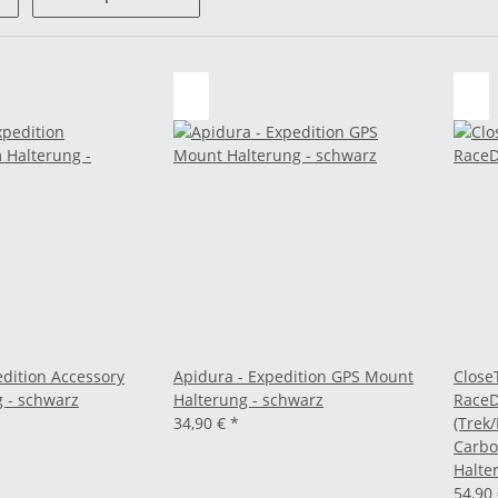
edition Accessory
Apidura - Expedition GPS Mount
Close
 - schwarz
Halterung - schwarz
RaceD
34,90 €
*
(Trek
Carbo
Halte
54,90