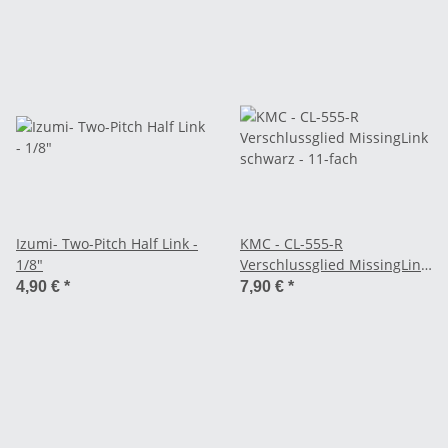
Izumi- Two-Pitch Half Link -
KMC - CL-555-R
1/8"
Verschlussglied MissingLink
schwarz - 11-fach
4,90 €
*
7,90 €
*