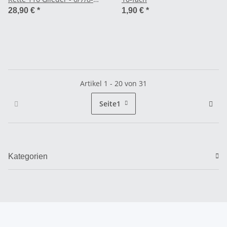
fach
28,90 €
*
1,90 €
*
Artikel 1 - 20 von 31
Seite
1
Kategorien