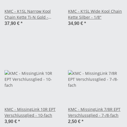
KMC - K1SL Narrow Kool
KMC - K1SL Wide Kool Chain
Chain Kette Ti-N Gold -
Kette Silber - 1/8"
3/32"
37,90 €
*
34,90 €
*
KMC - MissingLink 10R EPT
KMC - MissingLink 7/8R EPT
Verschlussglied - 10-fach
Verschlussglied - 7-/8-fach
3,90 €
*
2,50 €
*