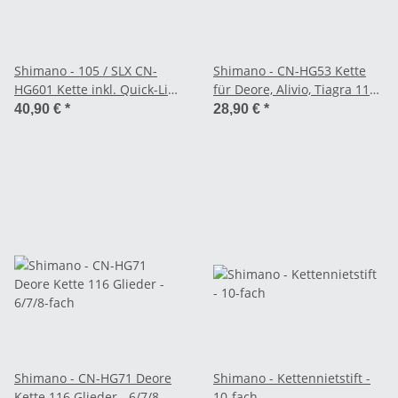
Shimano - 105 / SLX CN-
Shimano - CN-HG53 Kette
HG601 Kette inkl. Quick-Link
für Deore, Alivio, Tiagra 114
Kettenschloss 138 Glieder -
Glieder - 9-fach
40,90 €
*
28,90 €
*
11-fach
Shimano - CN-HG71 Deore
Shimano - Kettennietstift -
Kette 116 Glieder - 6/7/8-
10-fach