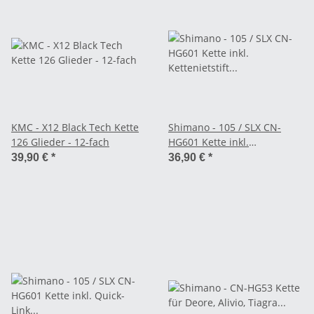
KMC - X12 Black Tech Kette
Shimano - 105 / SLX CN-
126 Glieder - 12-fach
HG601 Kette inkl.
Kettenietstift 116 Glieder -
39,90 €
*
36,90 €
*
11-fach