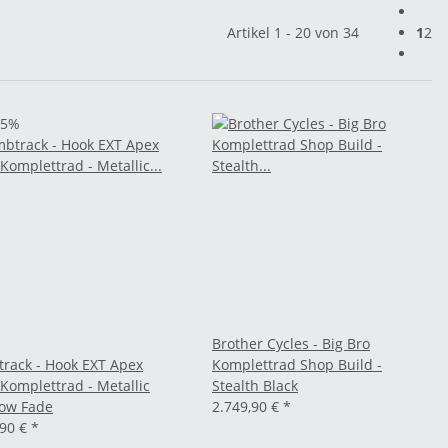
Artikel 1 - 20 von 34
1
2
25%
Brother Cycles - Big Bro
rack - Hook EXT Apex
Komplettrad Shop Build -
 Komplettrad - Metallic
Stealth Black
ow Fade
2.749,90 €
*
,90 €
*