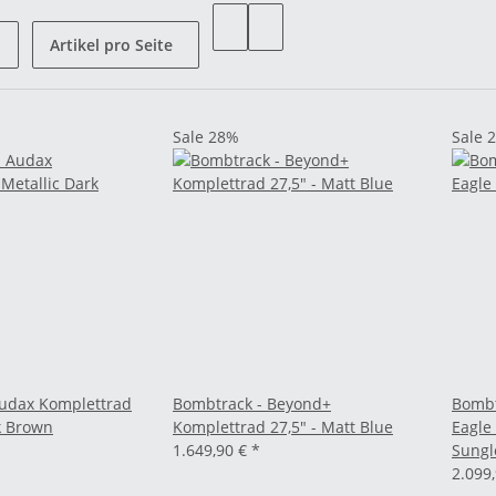
Artikel pro Seite
Sale 28%
Sale 
Audax Komplettrad
Bombtrack - Beyond+
Bombt
k Brown
Komplettrad 27,5" - Matt Blue
Eagle
1.649,90 €
*
Sungl
2.099