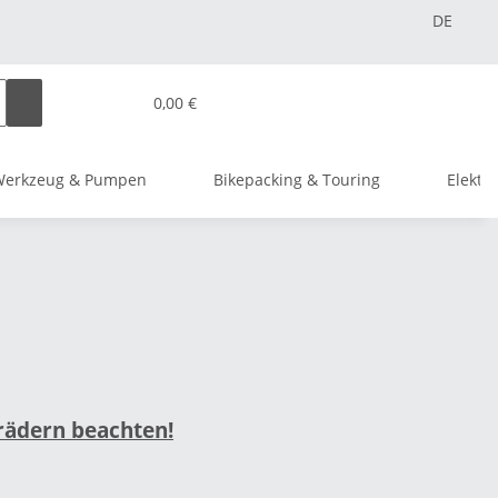
DE
0,00 €
Werkzeug & Pumpen
Bikepacking & Touring
Elektr
rädern beachten!