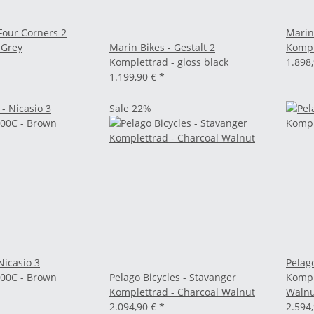
Four Corners 2
Marin 
 Grey
Marin Bikes - Gestalt 2
Kompl
Komplettrad - gloss black
1.898
1.199,90 €
*
Sale 22%
Nicasio 3
Pelag
00C - Brown
Pelago Bicycles - Stavanger
Kompl
Komplettrad - Charcoal Walnut
Walnu
2.094,90 €
*
2.594