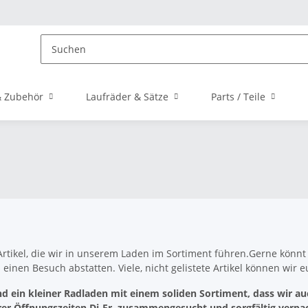
 Zubehör
Laufräder & Sätze
Parts / Teile
!
Artikel, die wir in unserem Laden im Sortiment führen.Gerne könn
inen Besuch abstatten. Viele, nicht gelistete Artikel können wir 
nd ein kleiner Radladen mit einem soliden Sortiment, dass wir au
 Öffnungszeiten Di-Fr. zusammengesucht und sorgfältig verpackt