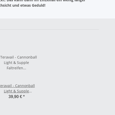
chsicht und etwas Geduld!
eravail - Cannonball
Light & Supple
Faltreifen Tubeless
39,90 €
*
Ready - 700c