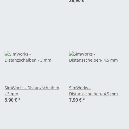
Schutzbleche
29,90 €
*
SimWorks - Distanzscheiben
SimWorks -
- 3 mm
Distanzscheiben- 4,5 mm
5,90 €
*
7,90 €
*