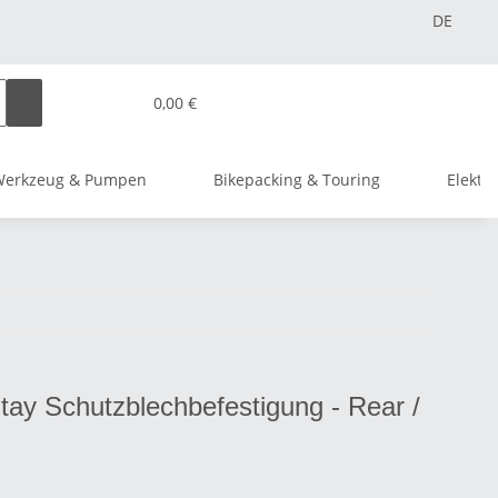
DE
0,00 €
Werkzeug & Pumpen
Bikepacking & Touring
Elektr
ay Schutzblechbefestigung - Rear /