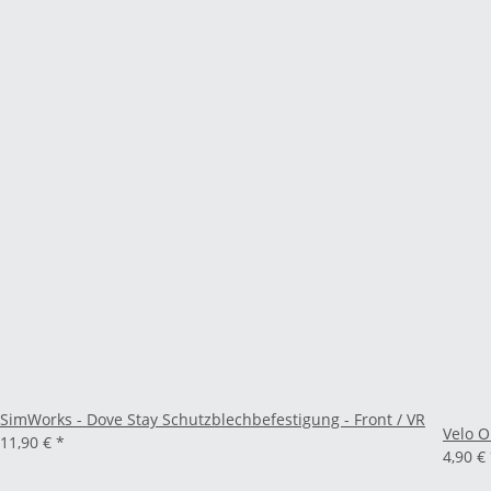
SimWorks - Dove Stay Schutzblechbefestigung - Front / VR
Velo O
11,90 €
*
4,90 €