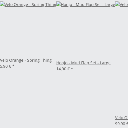
Velo Orange - Spring Thing
Honjo - Mud Flap Set - Large
5,90 €
*
14,90 €
*
Velo O
99,90 