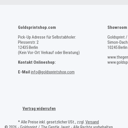
Goldsprintshop.com
Showroom 
Pick-Up Adresse für Selbstabholer:
Goldsprint /
Plesserstr. 2
Simon-Dach-
12435 Berlin
10245 Berlin
(Kein Vor-Ort Verkauf oder Beratung)
www.thegen
Kontakt Onlineshop:
www.goldspr
E-Mail
info@goldsprintshop.com
Vertrag widerrufen
* Alle Preise inkl. gesetzlicher USt., zzgl.
Versand
© 2026 - Goldsprint / The Gentle Jaunt - Alle Rechte vorbehalten