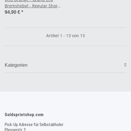
Bremshebel - Regular Short
Pull
94,90 €
*
Artikel 1 - 13 von 13
Kategorien
Goldsprintshop.com
Pick-Up Adresse für Selbstabholer:
Plesserstr. 2