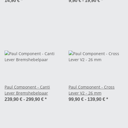
SALE
14,90 €
*
9,90 € -
19,90 €
*
Paul Component - Canti
Paul Component - Cross
Lever Bremshebelpaar
Lever V2 - 26 mm
239,90 € -
299,90 €
*
99,90 € -
139,90 €
*