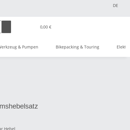
DE
0,00 €
Werkzeug & Pumpen
Bikepacking & Touring
Elektr
emshebelsatz
ar Hebel