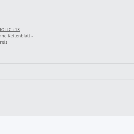
 ROLLCii 13
ne Kettenblatt -
reis