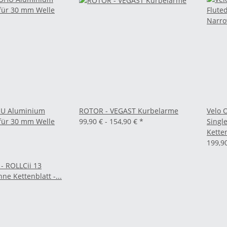
HU Aluminium
ROTOR - VEGAST Kurbelarme
Velo 
für 30 mm Welle
99,90 € -
154,90 €
*
Singl
Kette
199,9