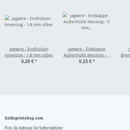
Jagwire - Endhülsen
Jagwire - Endkappe
Innenzug - 1,8 mm silber
Außenhülle Messing - 5
Brem
mm silber
0,20 €
*
0,15 €
*
Goldsprintshop.com
Pick-Up Adresse für Selbstabholer: