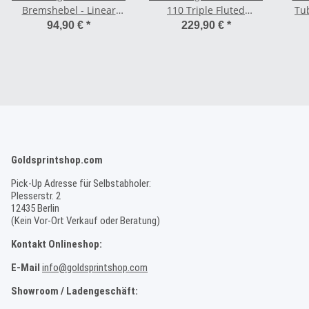
Bremshebel - Linear
110 Triple Fluted
Tu
Long Pull
Kurbelsatz
94,90 €
*
229,90 €
*
Goldsprintshop.com
Pick-Up Adresse für Selbstabholer:
Plesserstr. 2
12435 Berlin
(Kein Vor-Ort Verkauf oder Beratung)
Kontakt Onlineshop:
E-Mail
info@goldsprintshop.com
Showroom / Ladengeschäft: