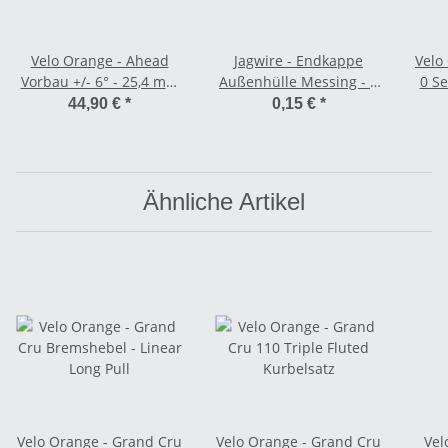
Velo Orange - Ahead
Jagwire - Endkappe
Velo
Vorbau +/- 6° - 25,4 mm
Außenhülle Messing - 5
0 Se
90 mm
mm silber
27,
44,90 €
*
0,15 €
*
Ähnliche Artikel
Velo Orange - Grand Cru
Velo Orange - Grand Cru
Vel