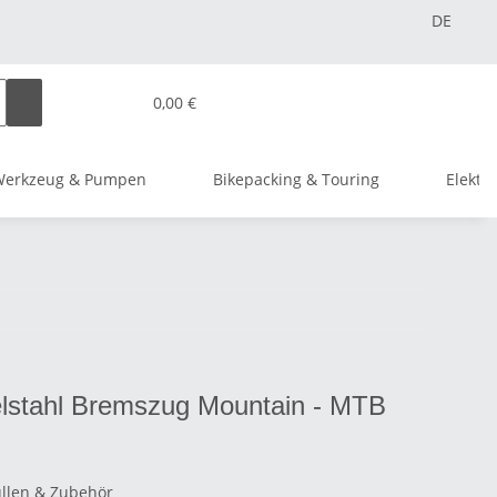
DE
0,00 €
Werkzeug & Pumpen
Bikepacking & Touring
Elektr
elstahl Bremszug Mountain - MTB
llen & Zubehör