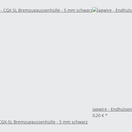
Jagwire - Endhülse
0,20 €
*
 CGX-SL Bremzugaussenhülle - 5 mm schwarz