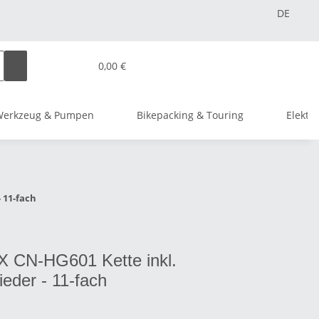
DE
0,00 €
Werkzeug & Pumpen
Bikepacking & Touring
Elektr
- 11-fach
X CN-HG601 Kette inkl.
lieder - 11-fach