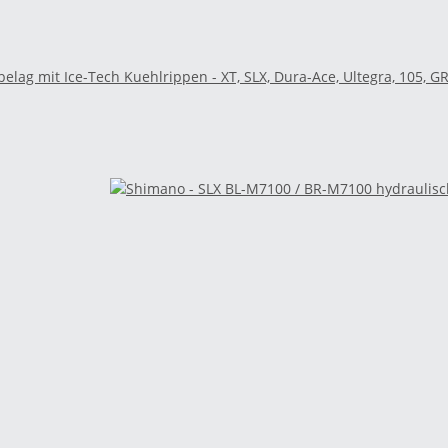
lag mit Ice-Tech Kuehlrippen - XT, SLX, Dura-Ace, Ultegra, 105, G