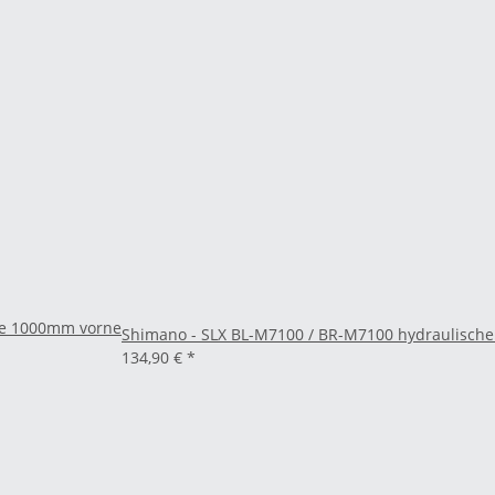
se 1000mm vorne
Shimano - SLX BL-M7100 / BR-M7100 hydraulisc
134,90 €
*