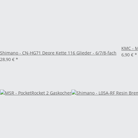
KMC - M
Shimano - CN-HG71 Deore Kette 116 Glieder - 6/7/8-fach
6,90 €
*
28,90 €
*