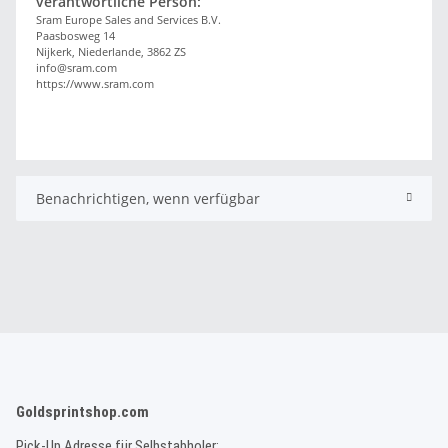
verantwortliche Person:
Sram Europe Sales and Services B.V.
Paasbosweg 14
Nijkerk, Niederlande, 3862 ZS
info@sram.com
https://www.sram.com
Benachrichtigen, wenn verfügbar
Goldsprintshop.com
Pick-Up Adresse für Selbstabholer: