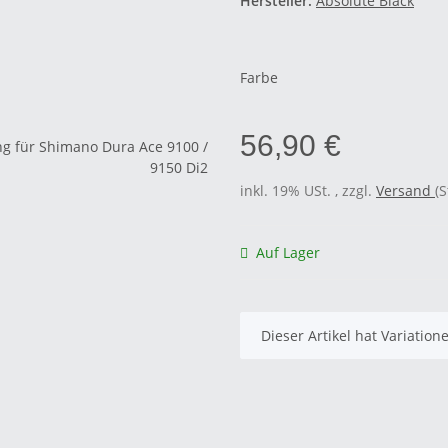
Hersteller:
Absolute Black
Farbe
56,90 €
inkl. 19% USt. , zzgl.
Versand
(
Auf Lager
x
Dieser Artikel hat Variatio