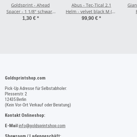
Goldsprint - Ahead
Abus - Tec-Tical 2.1
Gian
Spacer - 1 1/8" schwarz
Helm - velvet black M (54
10 mm
cm - 58 cm)
1,30 €
*
99,90 €
*
Goldsprintshop.com
Pick-Up Adresse für Selbstabholer:
Plesserstr. 2
12435 Berlin
(Kein Vor-Ort Verkauf oder Beratung)
Kontakt Onlineshop:
E-Mail
info@goldsprintshop.com
Showroom / Ladengeschäft: