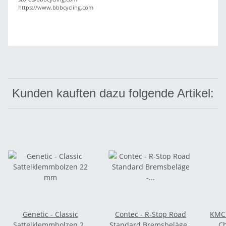
https://www.bbbcycling.com
Kunden kauften dazu folgende Artikel:
Genetic - Classic
Contec - R-Stop Road
KMC 
Sattelklemmbolzen 22
Standard Bremsbeläge -
Ch