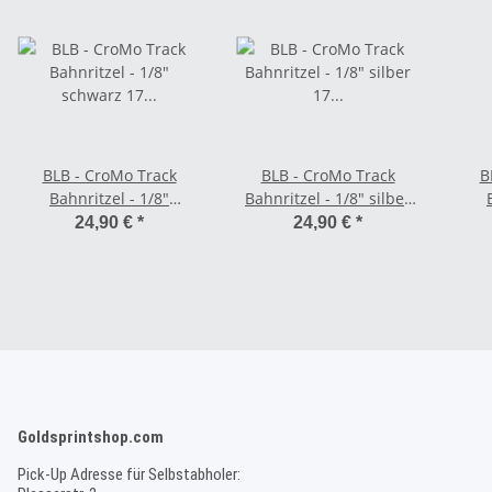
BLB - CroMo Track
BLB - CroMo Track
B
Bahnritzel - 1/8"
Bahnritzel - 1/8" silber
schwarz 17 Zähne
17 Zähne
s
24,90 €
*
24,90 €
*
Goldsprintshop.com
Pick-Up Adresse für Selbstabholer: