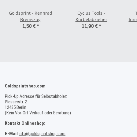
Goldsprint - Rennrad
Cyclus Tools -
Bremszug
Kurbelabzieher
Inne
1,50 €
*
11,90 €
*
Goldsprintshop.com
Pick-Up Adresse für Selbstabholer:
Plesserstr. 2
12435 Berlin
(Kein Vor-Ort Verkauf oder Beratung)
Kontakt Onlineshop:
E-Mail
info@goldsprintshop.com