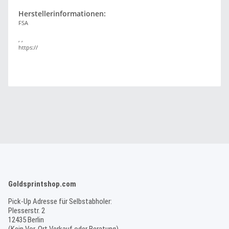
Herstellerinformationen:
FSA
, ,
https://
Goldsprintshop.com
Pick-Up Adresse für Selbstabholer:
Plesserstr. 2
12435 Berlin
(Kein Vor-Ort Verkauf oder Beratung)