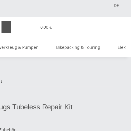
DE
0,00 €
Werkzeug & Pumpen
Bikepacking & Touring
Elektr
it
ugs Tubeless Repair Kit
 Zubehör