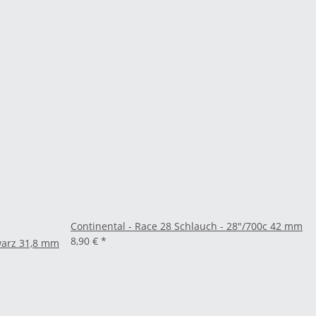
Continental - Race 28 Schlauch - 28"/700c 42 mm
8,90 €
*
warz 31,8 mm