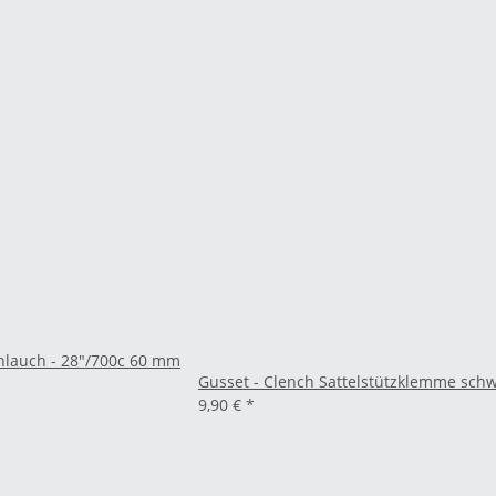
chlauch - 28"/700c 60 mm
Gusset - Clench Sattelstützklemme sch
9,90 €
*