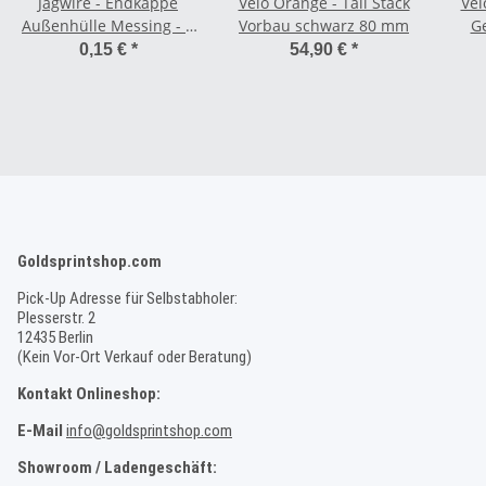
Jagwire - Endkappe
Velo Orange - Tall Stack
Vel
Außenhülle Messing - 5
Vorbau schwarz 80 mm
Ge
mm schwarz
0,15 €
*
54,90 €
*
Goldsprintshop.com
Pick-Up Adresse für Selbstabholer:
Plesserstr. 2
12435 Berlin
(Kein Vor-Ort Verkauf oder Beratung)
Kontakt Onlineshop:
E-Mail
info@goldsprintshop.com
Showroom / Ladengeschäft: