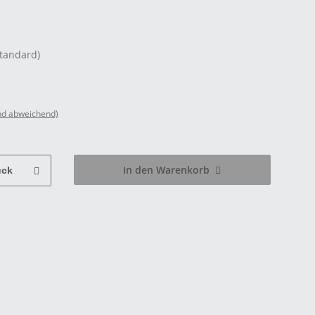
Standard)
nd abweichend)
In den Warenkorb
ück