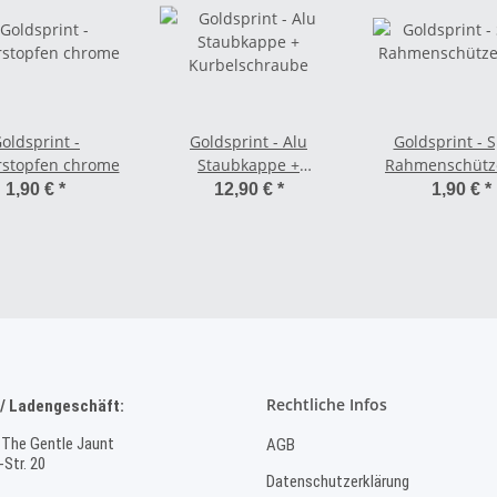
oldsprint -
Goldsprint - Alu
Goldsprint - S
rstopfen chrome
Staubkappe +
Rahmenschütze
Kurbelschraube
Brems-/Schaltz
1,90 €
*
12,90 €
*
1,90 €
*
/ PAAR
Rechtliche Infos
/ Ladengeschäft:
 The Gentle Jaunt
AGB
Str. 20
Datenschutzerklärung