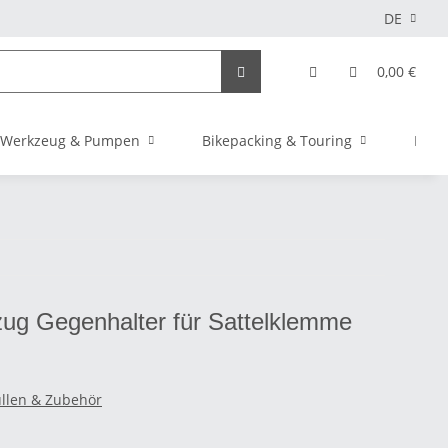
DE
0,00 €
Werkzeug & Pumpen
Bikepacking & Touring
Elekt
zug Gegenhalter für Sattelklemme
llen & Zubehör