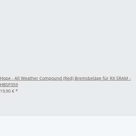
Hope - All Weather Compound (Red) Bremsbeläge für RX SRAM -
HBSP359
19,90 €
*