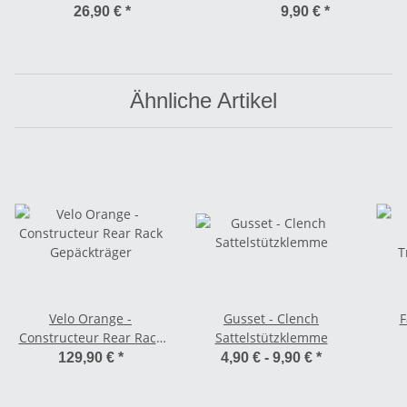
schwarz
26,90 €
*
9,90 €
*
Ähnliche Artikel
Velo Orange -
Gusset - Clench
F
Constructeur Rear Rack
Sattelstützklemme
Gepäckträger
T
129,90 €
*
4,90 € -
9,90 €
*