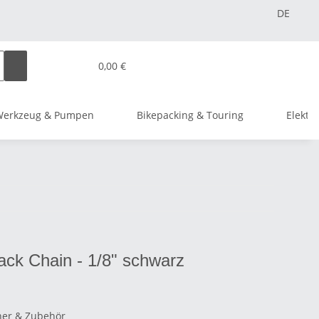
DE
0,00 €
Werkzeug & Pumpen
Bikepacking & Touring
Elektr
ack Chain - 1/8" schwarz
ner & Zubehör