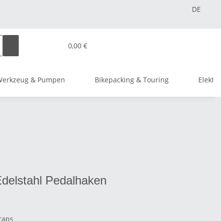
DE
0,00 €
Werkzeug & Pumpen
Bikepacking & Touring
Elektr
delstahl Pedalhaken
raps