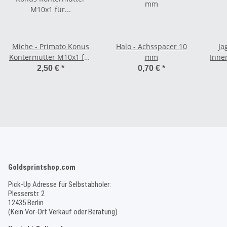
Miche - Primato Konus
Halo - Achsspacer 10
Ja
Kontermutter M10x1 für
mm
Inne
Hinterradachse
2,50 €
*
0,70 €
*
Goldsprintshop.com
Pick-Up Adresse für Selbstabholer:
Plesserstr. 2
12435 Berlin
(Kein Vor-Ort Verkauf oder Beratung)