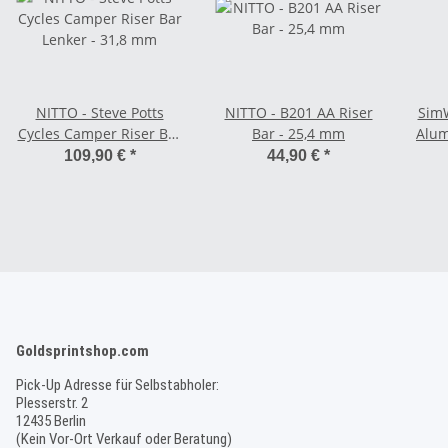
NITTO - Steve Potts
NITTO - B201 AA Riser
SimW
Cycles Camper Riser Bar
Bar - 25,4 mm
Alum
Lenker - 31,8 mm
109,90 €
*
44,90 €
*
Goldsprintshop.com
Pick-Up Adresse für Selbstabholer:
Plesserstr. 2
12435 Berlin
(Kein Vor-Ort Verkauf oder Beratung)