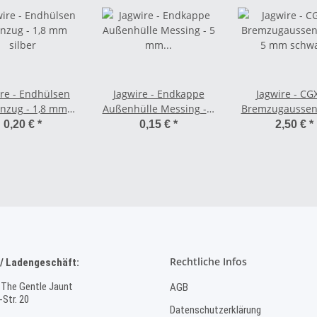
ire - Endhülsen
Jagwire - Endkappe
Jagwire - CG
nzug - 1,8 mm
Außenhülle Messing - 5
Bremzugaussenh
silber
mm silber
5 mm schw
0,20 €
*
0,15 €
*
2,50 €
*
Rechtliche Infos
/ Ladengeschäft:
 The Gentle Jaunt
AGB
Str. 20
Datenschutzerklärung