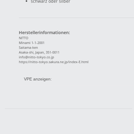
schwarz oder silber
Herstellerinformationen:
NITTO
Minami 1-1-2001
Saitama-ken
Asaka-shi, Japan, 351-0011
info@nitto-tokyo.co.jp
https://nitto-tokyo.sakura.ne.jp/index-E.html
VPE anzeigen: