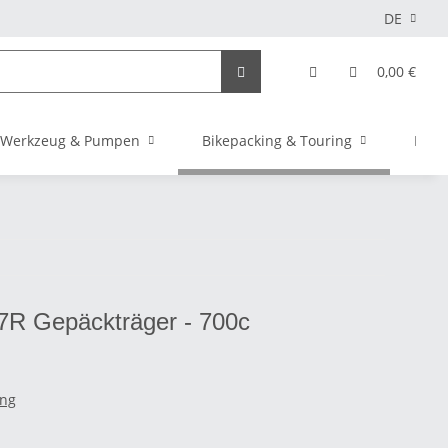
DE
0,00 €
Werkzeug & Pumpen
Bikepacking & Touring
Elekt
R Gepäckträger - 700c
ing