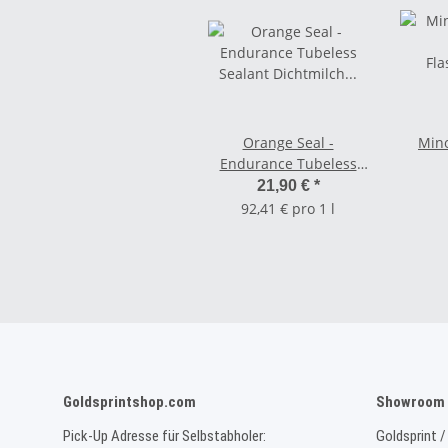
Orange Seal -
Mino
Endurance Tubeless
Sealant Dichtmilch
Fla
21,90 €
*
Refill - 8oz / 237 ml
92,41 € pro 1 l
Goldsprintshop.com
Showroom 
Pick-Up Adresse für Selbstabholer:
Goldsprint /