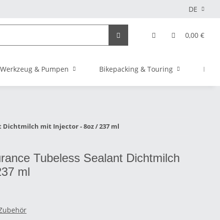
DE
0,00 €
Werkzeug & Pumpen
Bikepacking & Touring
Elekt
Dichtmilch mit Injector - 8oz / 237 ml
rance Tubeless Sealant Dichtmilch
 237 ml
 Zubehör