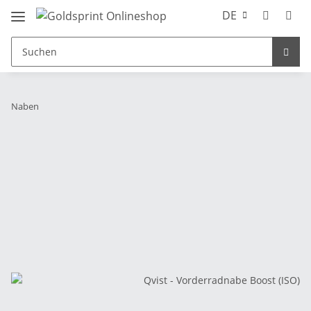
DE
Naben