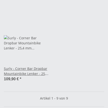
Surly - Corner Bar Dropbar
Mountainbike Lenker - 25,4
mm (31,8 mm Shims inkl.)
109,90 €
*
Artikel 1 - 9 von 9