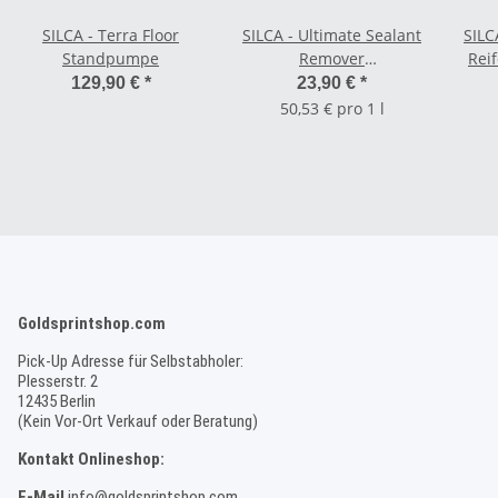
SILCA - Terra Floor
SILCA - Ultimate Sealant
SILC
Standpumpe
Remover
Reif
Fahrradreiniger - 473 ml
129,90 €
*
23,90 €
*
50,53 € pro 1 l
Goldsprintshop.com
Pick-Up Adresse für Selbstabholer:
Plesserstr. 2
12435 Berlin
(Kein Vor-Ort Verkauf oder Beratung)
Kontakt Onlineshop:
E-Mail
info@goldsprintshop.com