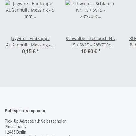
Jagwire - Endkappe
Schwalbe - Schlauch Nr.
BLB
Außenhülle Messing - 5
15 / SV15 - 28"/700c
Bah
mm schwarz
(18/28-622/630) 60 mm
0,15 €
*
10,90 €
*
Goldsprintshop.com
Pick-Up Adresse für Selbstabholer:
Plesserstr. 2
12435 Berlin