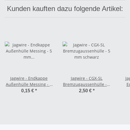
Kunden kauften dazu folgende Artikel:
Jagwire - Endkappe
Jagwire - CGX-SL
Ja
Außenhülle Messing - 5
Bremzugaussenhülle - 5
E
mm silber
mm schwarz
Bre
0,15 €
*
2,50 €
*