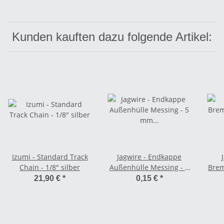
Kunden kauften dazu folgende Artikel:
Izumi - Standard Track
Jagwire - Endkappe
Chain - 1/8" silber
Außenhülle Messing - 5
Brem
mm schwarz
21,90 €
*
0,15 €
*