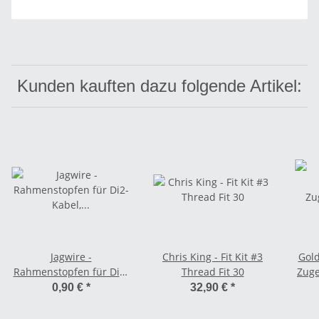
Kunden kauften dazu folgende Artikel:
Jagwire -
Chris King - Fit Kit #3
Gold
Rahmenstopfen für Di2-
Thread Fit 30
Zuge
Kabel,
Scha
0,90 €
*
32,90 €
*
Hydraulikleitungen und
Schalt-/Bremszugaußenhüllen