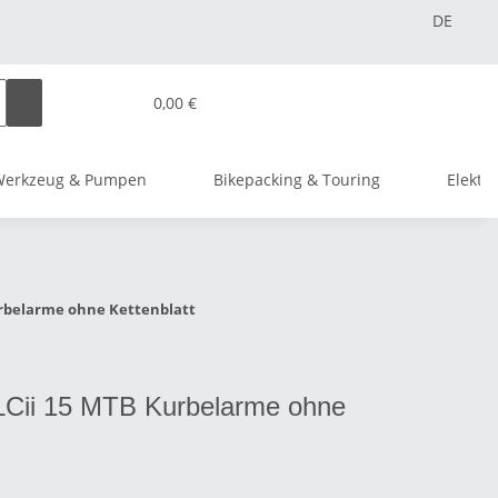
DE
0,00 €
Werkzeug & Pumpen
Bikepacking & Touring
Elektr
Kurbelarme ohne Kettenblatt
LCii 15 MTB Kurbelarme ohne