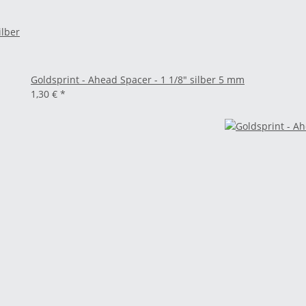
ilber
Goldsprint - Ahead Spacer - 1 1/8" silber 5 mm
1,30 €
*