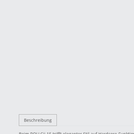
Beschreibung
Beim ROLLCii 15 trifft eleganter Stil auf Hardcore-Funkt