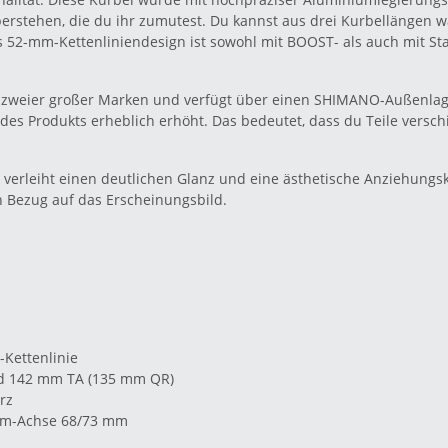
 überstehen, die du ihr zumutest. Du kannst aus drei Kurbellänge
Das 52-mm-Kettenliniendesign ist sowohl mit BOOST- als auch mit
tät zweier großer Marken und verfügt über einen SHIMANO-Außenl
it des Produkts erheblich erhöht. Das bedeutet, dass du Teile ver
 verleiht einen deutlichen Glanz und eine ästhetische Anziehungs
n Bezug auf das Erscheinungsbild.
-Kettenlinie
rd 142 mm TA (135 mm QR)
rz
-mm-Achse 68/73 mm