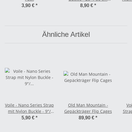
orange
3,90 €
*
8,90 €
*
Ähnliche Artikel
Voile - Nano Series Strap
Old Man Mountain -
Voi
mit Nylon Buckle - 9"/
Gepäckträger Flip Cages
Stra
18,7 cm
5,90 €
*
89,90 €
*