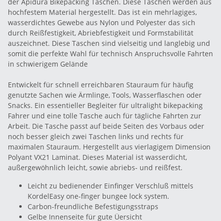
der Apidura Bikepacking Taschen. Diese Taschen werden aus
hochfestem Material hergestellt. Das ist ein mehrlagiges,
wasserdichtes Gewebe aus Nylon und Polyester das sich
durch Reißfestigkeit, Abriebfestigkeit und Formstabilität
auszeichnet. Diese Taschen sind vielseitig und langlebig und
somit die perfekte Wahl für technisch Anspruchsvolle Fahrten
in schwierigem Gelände
Entwickelt für schnell erreichbaren Stauraum für häufig
genutzte Sachen wie Ärmlinge, Tools, Wasserflaschen oder
Snacks. Ein essentieller Begleiter für ultralight bikepacking
Fahrer und eine tolle Tasche auch für tägliche Fahrten zur
Arbeit. Die Tasche passt auf beide Seiten des Vorbaus oder
noch besser gleich zwei Taschen links und rechts für
maximalen Stauraum. Hergestellt aus vierlagigem Dimension
Polyant VX21 Laminat. Dieses Material ist wasserdicht,
außergewöhnlich leicht, sowie abriebs- und reißfest.
Leicht zu bedienender Einfinger Verschluß mittels
KordelEasy one-finger bungee lock system.
Carbon-freundliche Befestigungsstraps
Gelbe Innenseite für gute Üersicht