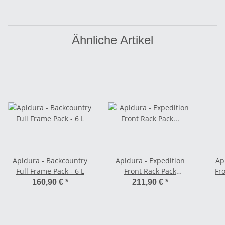
Ähnliche Artikel
Apidura - Backcountry
Apidura - Expedition
Ap
Full Frame Pack - 6 L
Front Rack Pack
Fr
Gepäckträgertasche - 30
160,90 €
*
211,90 €
*
L