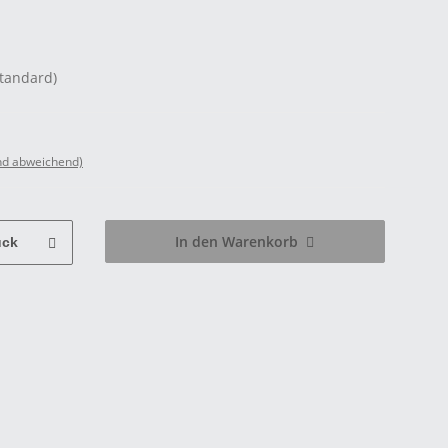
Standard)
nd abweichend)
In den Warenkorb
ück