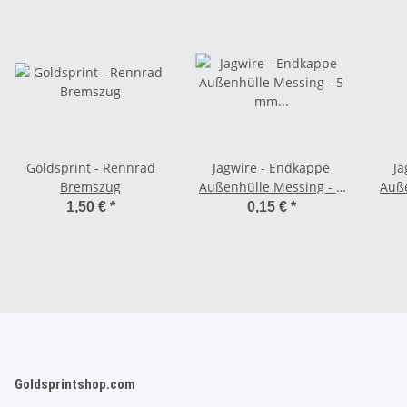
Goldsprint - Rennrad
Jagwire - Endkappe
Ja
Bremszug
Außenhülle Messing - 5
Auße
mm silber
1,50 €
*
0,15 €
*
Goldsprintshop.com