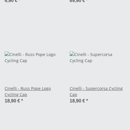
mm
6,90 €
*
69,90 €
*
Cinelli - Russ Pope Logo
Cinelli - Supercorsa Cycling
Cycling Cap
Cap
18,90 €
*
18,90 €
*