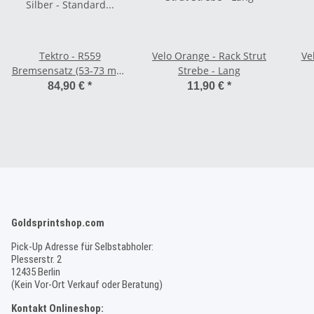
Tektro - R559
Velo Orange - Rack Strut
Ve
Bremsensatz (53-73 mm)
Strebe - Lang
Silber - Standard
84,90 €
*
11,90 €
*
(Recessed)
Goldsprintshop.com
Pick-Up Adresse für Selbstabholer:
Plesserstr. 2
12435 Berlin
(Kein Vor-Ort Verkauf oder Beratung)
Kontakt Onlineshop: