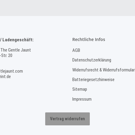
Rechtliche Infos
/ Ladengeschäft:
 The Gentle Jaunt
AGB
Str. 20
Datenschutzerklärung
Widerrufsrecht & Widerrufsformular
tlejaunt.com
int.de
Batteriegesetzhinweise
Sitemap
Impressum
Vertrag widerrufen