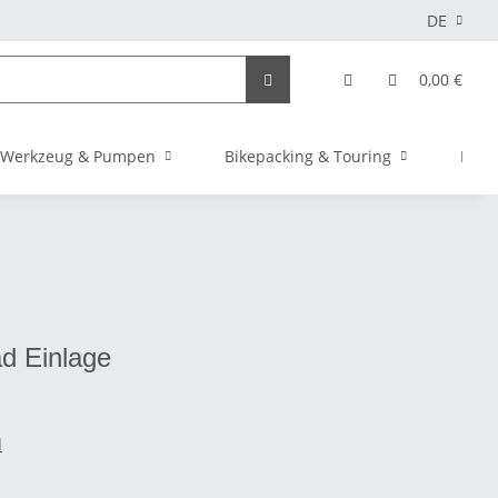
DE
0,00 €
Werkzeug & Pumpen
Bikepacking & Touring
Elekt
ad Einlage
d