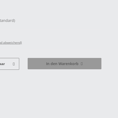
Standard)
nd abweichend)
In den Warenkorb
aar