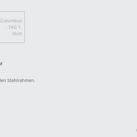
r
len Stahlrahmen.