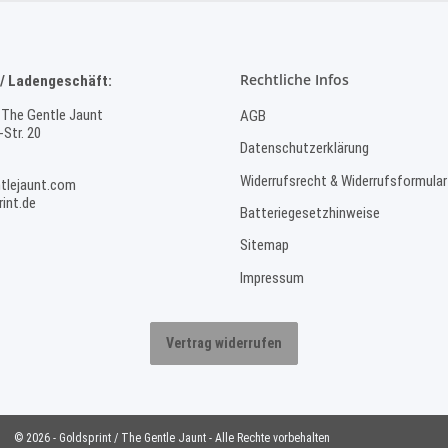
Rechtliche Infos
/ Ladengeschäft:
 The Gentle Jaunt
AGB
Str. 20
Datenschutzerklärung
Widerrufsrecht & Widerrufsformular
tlejaunt.com
int.de
Batteriegesetzhinweise
Sitemap
Impressum
Vertrag widerrufen
© 2026 - Goldsprint / The Gentle Jaunt - Alle Rechte vorbehalten